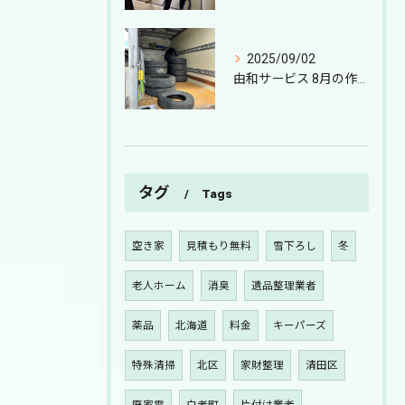
2025/09/02
由和サービス 8月の作業報告｜札幌の遺品整理・特殊清掃
タグ
Tags
空き家
見積もり無料
雪下ろし
冬
老人ホーム
消臭
遺品整理業者
薬品
北海道
料金
キーパーズ
特殊清掃
北区
家財整理
清田区