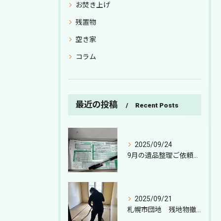
お焚き上げ
残置物
空き家
コラム
最近の投稿
Recent Posts
2025/09/24
9月の遺品整理ご依頼と繁忙期突入
2025/09/21
札幌市団地 残地物撤去