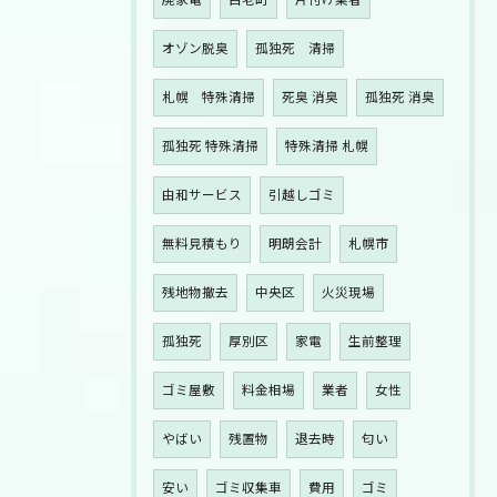
廃家電
白老町
片付け業者
オゾン脱臭
孤独死 清掃
札幌 特殊清掃
死臭 消臭
孤独死 消臭
孤独死 特殊清掃
特殊清掃 札幌
由和サービス
引越しゴミ
無料見積もり
明朗会計
札幌市
残地物撤去
中央区
火災現場
孤独死
厚別区
家電
生前整理
ゴミ屋敷
料金相場
業者
女性
やばい
残置物
退去時
匂い
安い
ゴミ収集車
費用
ゴミ