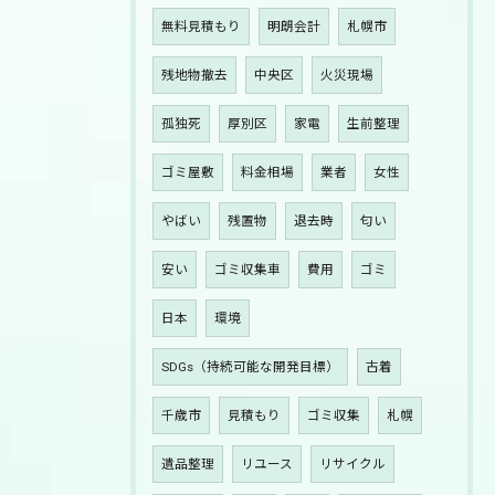
無料見積もり
明朗会計
札幌市
残地物撤去
中央区
火災現場
孤独死
厚別区
家電
生前整理
ゴミ屋敷
料金相場
業者
女性
やばい
残置物
退去時
匂い
安い
ゴミ収集車
費用
ゴミ
日本
環境
SDGs（持続可能な開発目標）
古着
千歳市
見積もり
ゴミ収集
札幌
遺品整理
リユース
リサイクル