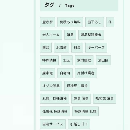
タグ
Tags
空き家
見積もり無料
雪下ろし
冬
老人ホーム
消臭
遺品整理業者
薬品
北海道
料金
キーパーズ
特殊清掃
北区
家財整理
清田区
廃家電
白老町
片付け業者
オゾン脱臭
孤独死 清掃
札幌 特殊清掃
死臭 消臭
孤独死 消臭
孤独死 特殊清掃
特殊清掃 札幌
由和サービス
引越しゴミ